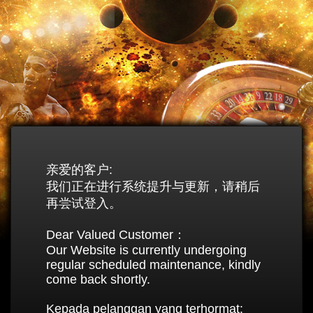
亲爱的客户:
我们正在进行系统提升与更新，请稍后
再尝试登入。
Dear Valued Customer：
Our Website is currently undergoing
regular scheduled maintenance, kindly
come back shortly.
Kepada pelanggan yang terhormat: